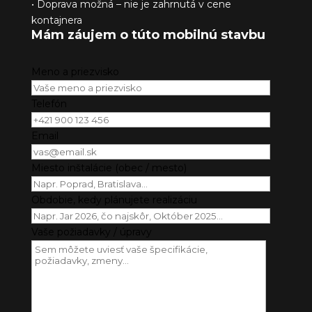
• Doprava možná – nie je zahrnutá v cene
kontajnera
Mám záujem o túto mobilnú stavbu
Meno a priezvisko
Telefón
Email
Miesto inštalácie (obec / mesto)
Obdobie, kedy plánujete realizáciu
Vaše požiadavky / úpravy