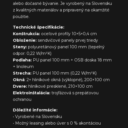
alebo dočasné bývanie. Je vyrobený na Slovensku
z kvalitných materiálov a pripravený na okamžité
použitie.
Technické špecifikácie:
Konštrukcia:
oceľové profily 10×5×0,4 cm
Obloženie:
sendvičové panely prvej triedy
Steny:
polyuretánový panel 100 mm (tepelný
odpor: 0,22 W/m²K)
Podlaha:
PU panel 100 mm + OSB doska 18 mm
+ linoleum
Strecha:
PU panel 100 mm (0,22 W/m²K)
Okná
: 2× hliníkové okná (výklopné), 200×100 cm
Dvere:
hliníkové presklené, 210×100 cm
Elektroinštalácia:
trojfázová s prepäťovou
ochranou
Dôležité informácie:
• Vyrobené na Slovensku
• Možný leasing alebo úver s 0 % akontáciou